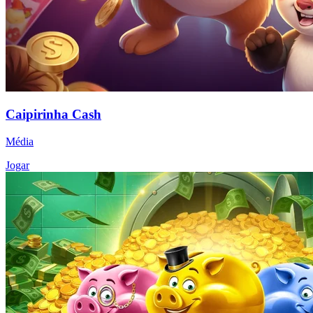
Caipirinha Cash
Média
Jogar