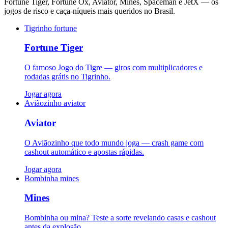
Fortune Tiger, Fortune Ox, Aviator, Mines, Spaceman e JetX — os
jogos de risco e caça-níqueis mais queridos no Brasil.
Tigrinho
fortune
Fortune Tiger
O famoso Jogo do Tigre — giros com multiplicadores e
rodadas grátis no Tigrinho.
Jogar agora
Aviãozinho
aviator
Aviator
O Aviãozinho que todo mundo joga — crash game com
cashout automático e apostas rápidas.
Jogar agora
Bombinha
mines
Mines
Bombinha ou mina? Teste a sorte revelando casas e cashout
antes da explosão.