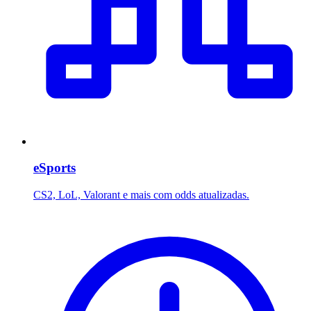
eSports
CS2, LoL, Valorant e mais com odds atualizadas.