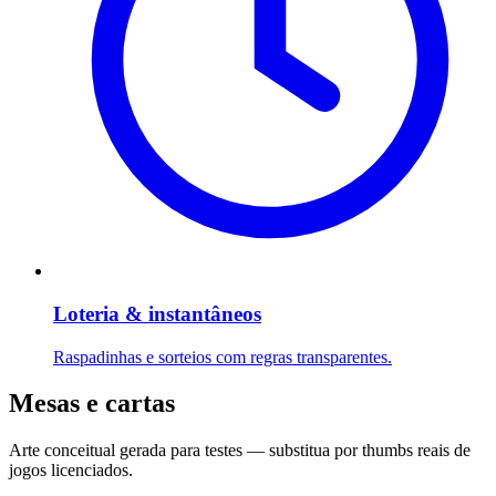
Loteria & instantâneos
Raspadinhas e sorteios com regras transparentes.
Mesas e cartas
Arte conceitual gerada para testes — substitua por thumbs reais de
jogos licenciados.