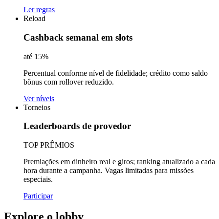
Ler regras
Reload
Cashback semanal em slots
até 15%
Percentual conforme nível de fidelidade; crédito como saldo
bônus com rollover reduzido.
Ver níveis
Torneios
Leaderboards de provedor
TOP PRÊMIOS
Premiações em dinheiro real e giros; ranking atualizado a cada
hora durante a campanha. Vagas limitadas para missões
especiais.
Participar
Explore o lobby