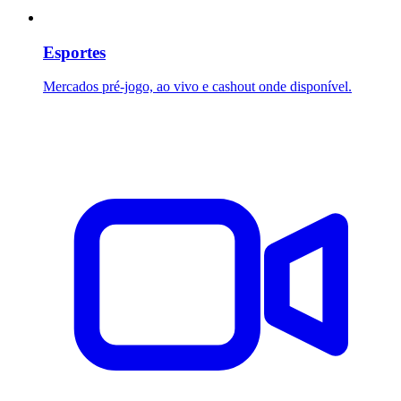
Esportes
Mercados pré-jogo, ao vivo e cashout onde disponível.