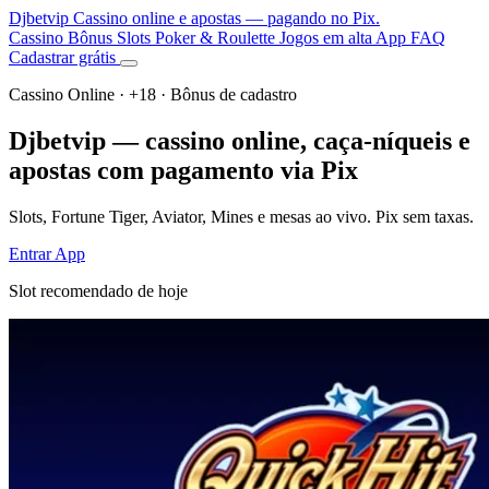
Djbetvip
Cassino online e apostas — pagando no Pix.
Cassino
Bônus
Slots
Poker & Roulette
Jogos em alta
App
FAQ
Cadastrar grátis
Cassino Online · +18 · Bônus de cadastro
Djbetvip — cassino online, caça-níqueis e
apostas com pagamento via Pix
Slots, Fortune Tiger, Aviator, Mines e mesas ao vivo. Pix sem taxas.
Entrar
App
Slot recomendado de hoje