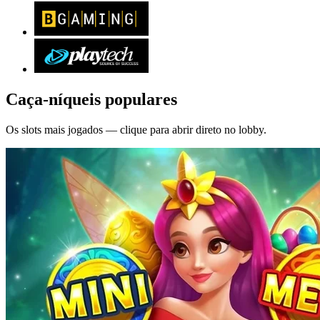
Caça-níqueis populares
Os slots mais jogados — clique para abrir direto no lobby.