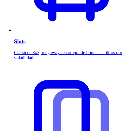
Slots
Clássicos 3x3, megaways e compra de bônus — filtros por
volatilidade.